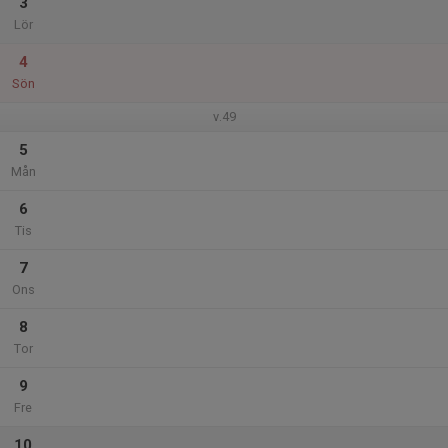
3
Lör
4
Sön
v.49
5
Mån
6
Tis
7
Ons
8
Tor
9
Fre
10