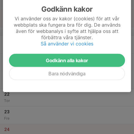
Lör
Godkänn kakor
18
Vi använder oss av kakor (cookies) för att vår
Sön
webbplats ska fungera bra för dig. De används
även för webbanalys i syfte att hjälpa oss att
v.51
förbättra våra tjänster.
19
Så använder vi cookies
Mån
20
Godkänn alla kakor
Tis
Bara nödvändiga
21
Ons
22
Tor
23
Fre
24