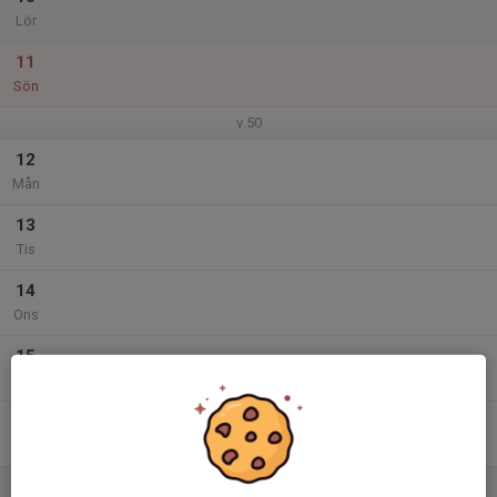
Lör
11
Sön
v.50
12
Mån
13
Tis
14
Ons
15
Tor
16
Fre
17