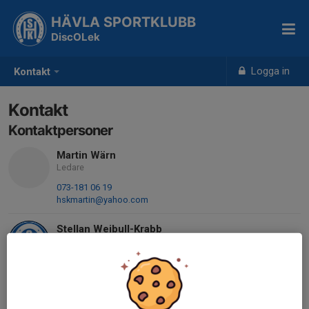
HÄVLA SPORTKLUBB
DiscOLek
Logga in
Kontakt
Kontakt
Kontaktpersoner
Martin Wärn
Ledare
073-181 06 19
hskmartin@yahoo.com
Stellan Weibull-Krabb
Administratör/Ledare
079-350 80 10
weibull.krabb@stewei.eu
Oscar Hietala