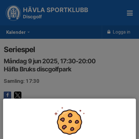
HÄVLA SPORTKLUBB
Discgolf
Logga in
Kalender
Seriespel
Måndag 9 jun 2025, 17:30-20:00
Häfla Bruks discgolfpark
Samling: 17:30